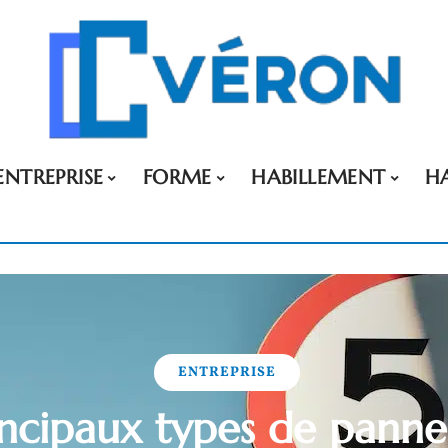
ENTREPRISE
FORME
HABILLEMENT
H
ENTREPRISE
incipaux types de pann