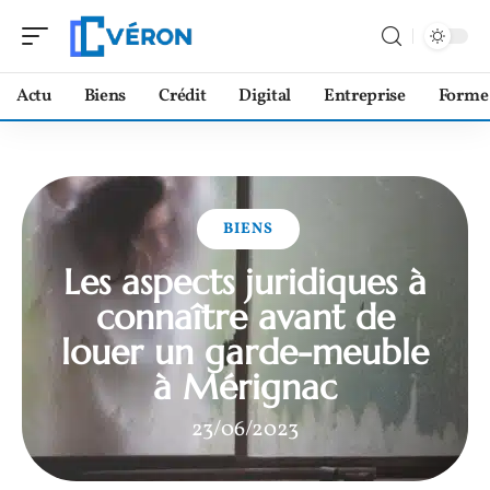
Actu
Biens
Crédit
Digital
Entreprise
Forme
BIENS
Les aspects juridiques à
connaître avant de
louer un garde-meuble
à Mérignac
23/06/2023