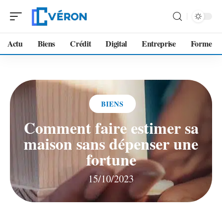
Actu
Biens
Crédit
Digital
Entreprise
Forme
BIENS
Comment faire estimer sa
maison sans dépenser une
fortune
15/10/2023