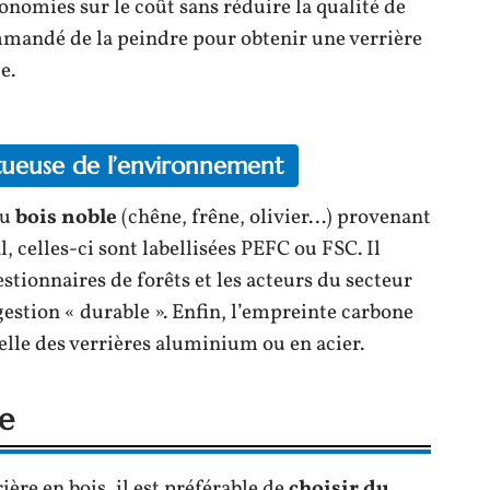
onomies sur le coût sans réduire la qualité de
commandé de la peindre pour obtenir une verrière
e.
ctueuse de l’environnement
du
bois noble
(chêne, frêne, olivier…) provenant
l, celles-ci sont labellisées PEFC ou FSC. Il
gestionnaires de forêts et les acteurs du secteur
gestion « durable ». Enfin, l’empreinte carbone
celle des verrières aluminium ou en acier.
re
ière en bois, il est préférable de
choisir du