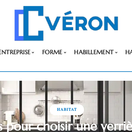
ENTREPRISE
FORME
HABILLEMENT
H
HABITAT
s pour choisir une verri