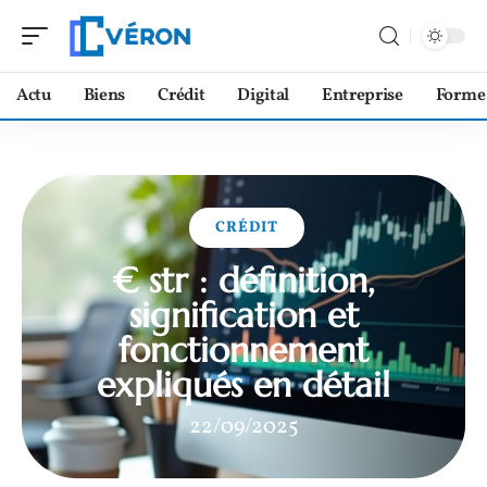
Actu
Biens
Crédit
Digital
Entreprise
Forme
CRÉDIT
€ str : définition,
signification et
fonctionnement
expliqués en détail
22/09/2025