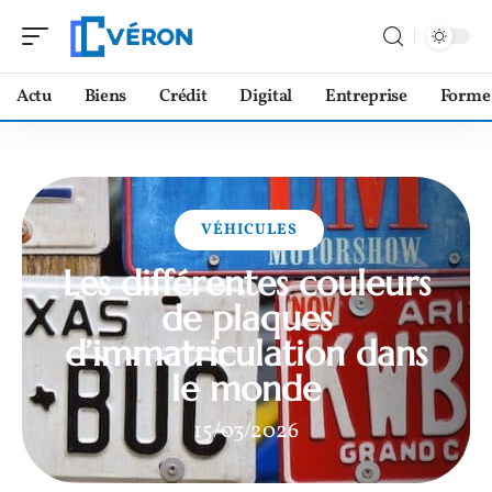
Actu
Biens
Crédit
Digital
Entreprise
Forme
VÉHICULES
Les différentes couleurs
de plaques
d’immatriculation dans
le monde
15/03/2026