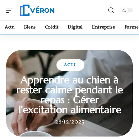
Actu
Biens
Crédit
Digital
Entreprise
Forme
ACTU
Apprendre au chien à
rester calme pendant le
repas : Gérer
l’excitation alimentaire
28/12/2023