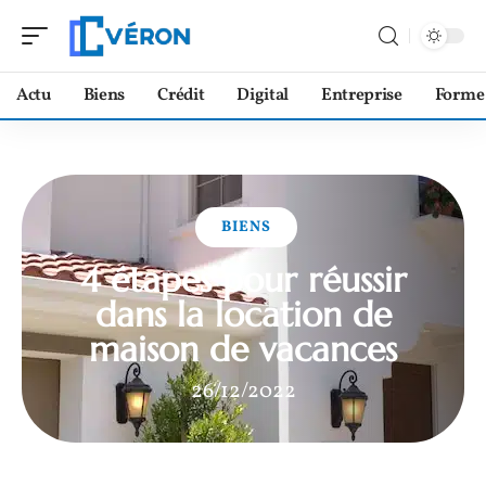
Actu
Biens
Crédit
Digital
Entreprise
Forme
BIENS
4 étapes pour réussir
dans la location de
maison de vacances
26/12/2022