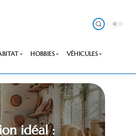
ABITAT
HOBBIES
VÉHICULES
on idéal :