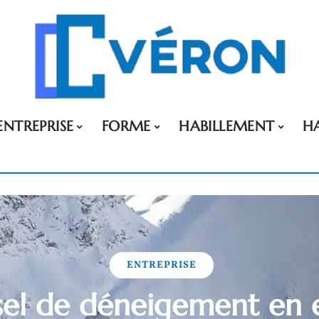
ENTREPRISE
FORME
HABILLEMENT
H
ENTREPRISE
sel de déneigement en 