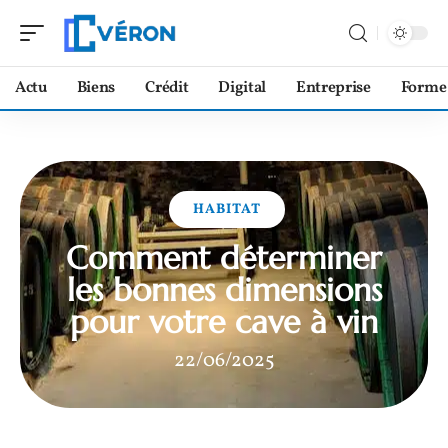
Actu
Biens
Crédit
Digital
Entreprise
Forme
HABITAT
Comment déterminer
les bonnes dimensions
pour votre cave à vin
22/06/2025