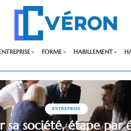
ENTREPRISE
FORME
HABILLEMENT
H
ENTREPRISE
r sa société, étape par 