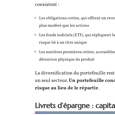
coexistent :
Les obligations cotées, qui offrent un reve
plus modéré que les actions
Les fonds indiciels (ETF), qui répliquent 
risque lié à un titre unique
Les matières premières cotées, accessibles
détention physique du produit
La diversification du portefeuille rest
un seul secteur.
Un portefeuille conc
risque au lieu de le répartir
.
Livrets d’épargne : capit