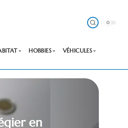
ABITAT
HOBBIES
VÉHICULES
égier en