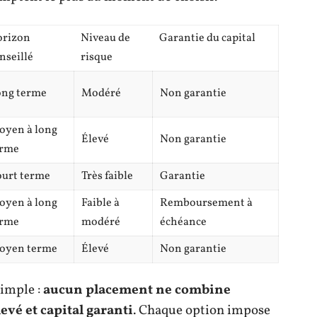
orizon
Niveau de
Garantie du capital
nseillé
risque
ong terme
Modéré
Non garantie
oyen à long
Élevé
Non garantie
erme
urt terme
Très faible
Garantie
oyen à long
Faible à
Remboursement à
erme
modéré
échéance
oyen terme
Élevé
Non garantie
simple :
aucun placement ne combine
vé et capital garanti
. Chaque option impose