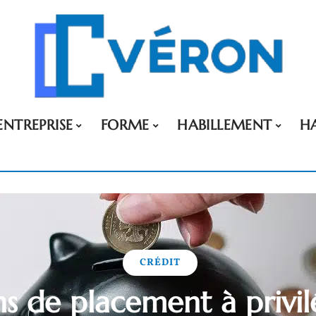
ENTREPRISE
FORME
HABILLEMENT
H
CRÉDIT
ns de placement à privil