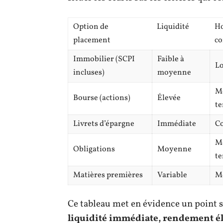
Option de
Liquidité
H
placement
co
Immobilier (SCPI
Faible à
L
incluses)
moyenne
M
Bourse (actions)
Élevée
t
Livrets d’épargne
Immédiate
Co
M
Obligations
Moyenne
t
Matières premières
Variable
M
Ce tableau met en évidence un point 
liquidité immédiate, rendement éle