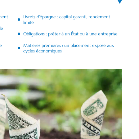
ment
Livrets d’épargne : capital garanti, rendement
limité
le
Obligations : prêter à un État ou à une entreprise
e
Matières premières : un placement exposé aux
cycles économiques