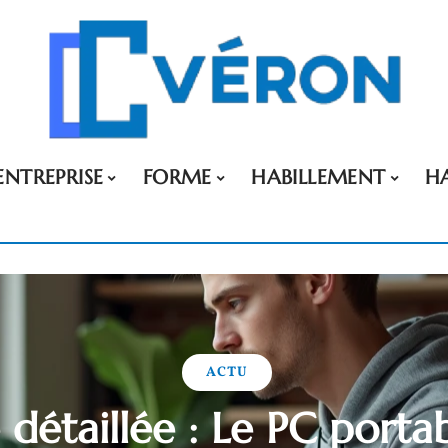
ENTREPRISE
FORME
HABILLEMENT
H
ACTU
 détaillée : Le PC porta