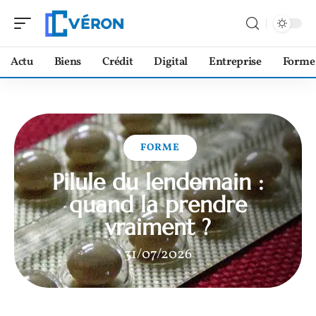
Actu
Biens
Crédit
Digital
Entreprise
Forme
FORME
Pilule du lendemain :
quand la prendre
vraiment ?
31/07/2026