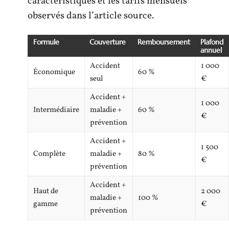
caractéristiques et les tarifs mensuels
observés dans l’article source.
Formule
Couverture
Remboursement
Plafond
annuel
Accident
1 000
Économique
60 %
seul
€
Accident +
1 000
Intermédiaire
maladie +
60 %
€
prévention
Accident +
1 500
Complète
maladie +
80 %
€
prévention
Accident +
Haut de
2 000
maladie +
100 %
gamme
€
prévention