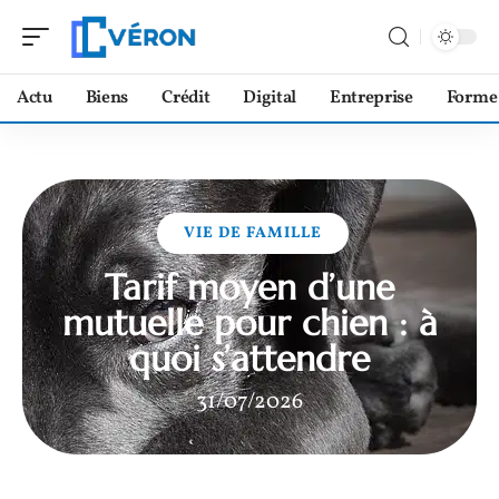
Actu
Biens
Crédit
Digital
Entreprise
Forme
VIE DE FAMILLE
Tarif moyen d’une
mutuelle pour chien : à
quoi s’attendre
31/07/2026