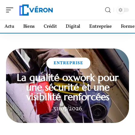
Actu
Biens
Crédit
Digital
Entreprise
Forme
ENTREPRISE
La qualité oxwork pour
une sécurité et une
visibilité renforcées
31/07/2026