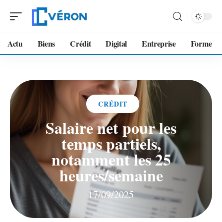
Actu
Biens
Crédit
Digital
Entreprise
Forme
CRÉDIT
Salaire net pour les
temps partiels,
notamment les 25
heures/semaine
17/09/2025