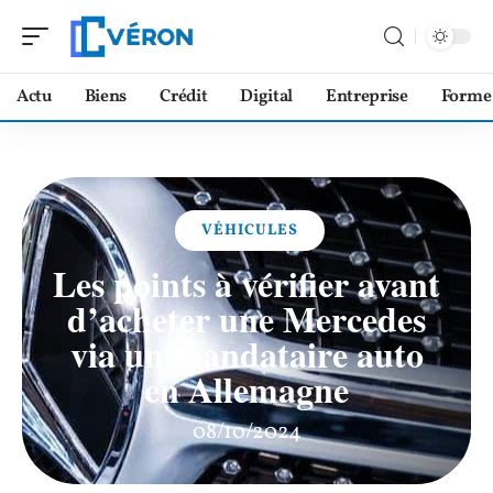
Actu
Biens
Crédit
Digital
Entreprise
Forme
VÉHICULES
Les points à vérifier avant
d’acheter une Mercedes
via un mandataire auto
en Allemagne
08/10/2024