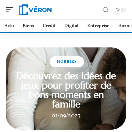
Actu
Biens
Crédit
Digital
Entreprise
Forme
HOBBIES
Découvrez des idées de
jeux pour profiter de
bons moments en
famille
01/09/2023