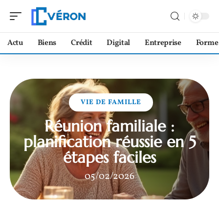
Actu
Biens
Crédit
Digital
Entreprise
Forme
VIE DE FAMILLE
Réunion familiale :
planification réussie en 5
étapes faciles
05/02/2026