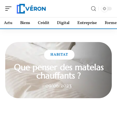
Actu
Biens
Crédit
Digital
Entreprise
Forme
HABITAT
Que penser des matelas
chauffants ?
09/06/2023