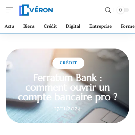
Actu
Biens
Crédit
Digital
Entreprise
Forme
CRÉDIT
Ferratum Bank :
comment ouvrir un
compte bancaire pro ?
17/11/2024