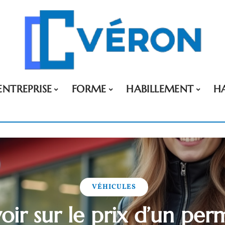
ENTREPRISE
FORME
HABILLEMENT
H
VÉHICULES
oir sur le prix d’un pe