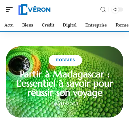
Actu
Biens
Crédit
Digital
Entreprise
Forme
HOBBIES
Partir à Madagascar :
L’essentiel à savoir pour
réussir son voyage
29/01/2023