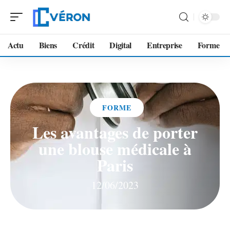
Actu
Biens
Crédit
Digital
Entreprise
Forme
FORME
Les avantages de porter
une blouse médicale à
Paris
12/06/2023