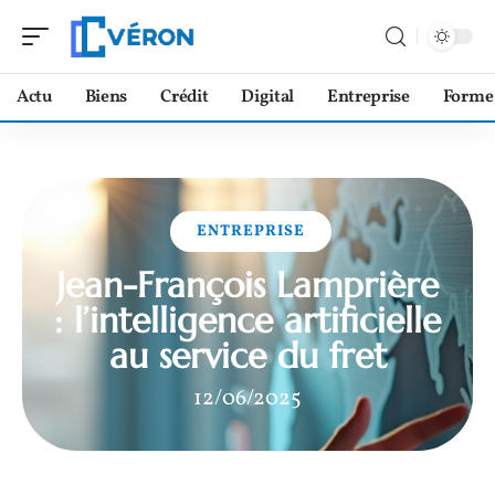
Actu
Biens
Crédit
Digital
Entreprise
Forme
ENTREPRISE
Jean-François Lamprière
: l’intelligence artificielle
au service du fret
12/06/2025