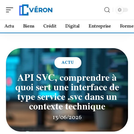
Actu
Biens
Crédit
Digital
Entreprise
Forme
ACTU
API SVC, comprendre à
quoi sert une interface de
type service .svc dans un
contexte technique
13/06/2026