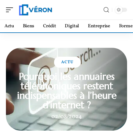
Actu
Biens
Crédit
Digital
Entreprise
Forme
ACTU
Pourquoi les annuaires
téléphoniques restent
indispensables à l’heure
d’internet ?
02/08/2024