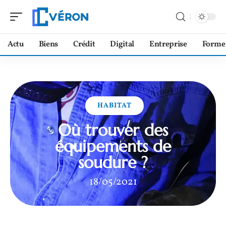
Actu
Biens
Crédit
Digital
Entreprise
Forme
HABITAT
Où trouver des
équipements de
soudure ?
18/05/2021