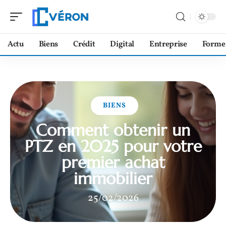
Actu
Biens
Crédit
Digital
Entreprise
Forme
BIENS
Comment obtenir un
PTZ en 2025 pour votre
premier achat
immobilier
25/02/2026