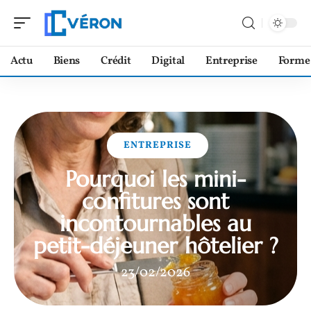
Actu
Biens
Crédit
Digital
Entreprise
Forme
ENTREPRISE
Pourquoi les mini-
confitures sont
incontournables au
petit-déjeuner hôtelier ?
23/02/2026