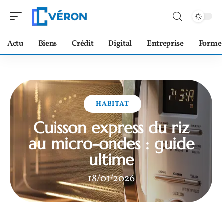
Actu
Biens
Crédit
Digital
Entreprise
Forme
HABITAT
Cuisson express du riz
au micro-ondes : guide
ultime
18/01/2026