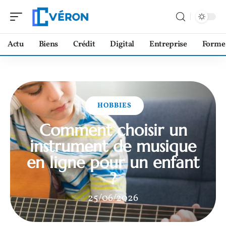
Actu
Biens
Crédit
Digital
Entreprise
Forme
HOBBIES
Comment choisir un
instrument de musique
en ligne pour un enfant
?
25/06/2026