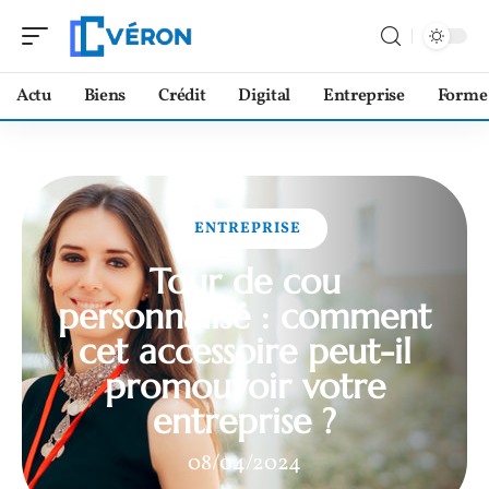
Actu
Biens
Crédit
Digital
Entreprise
Forme
ENTREPRISE
Tour de cou
personnalisé : comment
cet accessoire peut-il
promouvoir votre
entreprise ?
08/04/2024